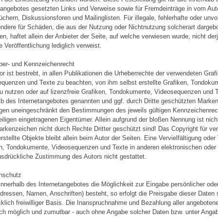
tangebotes gesetzten Links und Verweise sowie für Fremdeinträge in vom Auto
chern, Diskussionsforen und Mailinglisten. Für illegale, fehlerhafte oder unvo
ndere für Schäden, die aus der Nutzung oder Nichtnutzung solcherart dargeb
en, haftet allein der Anbieter der Seite, auf welche verwiesen wurde, nicht derj
e Veröffentlichung lediglich verweist.
ber- und Kennzeichenrecht
or ist bestrebt, in allen Publikationen die Urheberrechte der verwendeten Gra
quenzen und Texte zu beachten, von ihm selbst erstellte Grafiken, Tondok
u nutzen oder auf lizenzfreie Grafiken, Tondokumente, Videosequenzen und T
lb des Internetangebotes genannten und ggf. durch Dritte geschützten Mark
egen uneingeschränkt den Bestimmungen des jeweils gültigen Kennzeichenrec
eiligen eingetragenen Eigentümer. Allein aufgrund der bloßen Nennung ist nich
rkenzeichen nicht durch Rechte Dritter geschützt sind! Das Copyright für ver
erstellte Objekte bleibt allein beim Autor der Seiten. Eine Vervielfältigung od
n, Tondokumente, Videosequenzen und Texte in anderen elektronischen oder g
sdrückliche Zustimmung des Autors nicht gestattet.
nschutz
innerhalb des Internetangebotes die Möglichkeit zur Eingabe persönlicher ode
dressen, Namen, Anschriften) besteht, so erfolgt die Preisgabe dieser Daten 
klich freiwilliger Basis. Die Inanspruchnahme und Bezahlung aller angebotene
ch möglich und zumutbar - auch ohne Angabe solcher Daten bzw. unter Angab