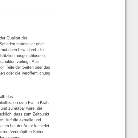
der Qualität der
Schäden materieller oder
ormationen bzw. durch die
ndsätzlich ausgeschlossen,
chulden vorliegt. Alle
or, Teile der Seiten oder das
n oder die Veröffentlichung
halb des
eßlich in dem Fall in Kraft
h und zumutbar wäre, die
rücklich, dass zum Zeitpunkt
n. Auf die aktuelle und
iten hat der Autor keinerlei
inkten /verknüpften Seiten,
 des eigenen