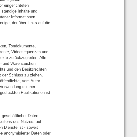
r eingerichteten
llständige Inhalte und
otener Informationen
enige, der über Links auf die
fiken, Tondokumente,
umente, Videosequenzen und
exte zurückzugreifen. Alle
en- und Warenzeichen
hts und den Besitzrechten
t der Schluss zu ziehen,
öffentlichte, vom Autor
er Verwendung solcher
edruckten Publikationen ist
r geschäftlicher Daten
seitens des Nutzers auf
n Dienste ist - soweit
e anonymisierter Daten oder