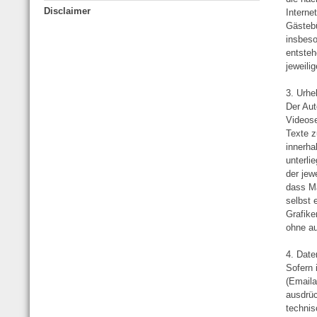
Disclaimer
Interne
Gästebü
insbeso
entsteh
jeweilig
3. Urhe
Der Aut
Videose
Texte z
innerha
unterli
der jew
dass Ma
selbst 
Grafike
ohne au
4. Date
Sofern 
(Emaila
ausdrüc
technis