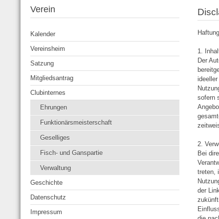
Verein
Disc
Haftun
Kalender
Vereinsheim
1. Inha
Der Aut
Satzung
bereitg
Mitgliedsantrag
ideelle
Nutzung
Clubinternes
sofern 
Angebot
Ehrungen
gesamte
Funktionärsmeisterschaft
zeitwei
Geselliges
2. Verw
Fisch- und Ganspartie
Bei dir
Verantw
Verwaltung
treten,
Nutzung
Geschichte
der Lin
Datenschutz
zukünft
Einflus
Impressum
die nac