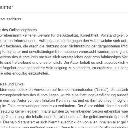
laimer
gsausschluss
lt des Onlineangebotes
or übernimmt keinerlei Gewähr für die Aktualität, Korrektheit, Vollständigkeit o
estellten Informationen. Haftungsansprüche gegen den Autor, welche sich auf 
r Art beziehen, die durch die Nutzung oder Nichtnutzung der dargebotenen Inf
 fehlerhafter und unvollständiger Informationen verursacht wurden, sind gru
seitens des Autors kein nachweislich vorsätzliches oder grob fahrlässiges Vers
e sind freibleibend und unverbindlich. Der Autor behält es sich ausdrücklich v
 Angebot ohne gesonderte Ankündigung zu verändern, zu ergänzen, zu lösche
se oder endgültig einzustellen.
eise und Links
ekten oder indirekten Verweisen auf fremde Internetseiten ("Links"), die außer
ortungsbereiches des Autors liegen, würde eine Haftungsverpflichtung ausschli
 in dem der Autor von den Inhalten Kenntnis hat und es ihm technisch möglic
 im Falle rechtswidriger Inhalte zu verhindern. Der Autor erklärt hiermit ausd
ksetzung keine illegalen Inhalte auf den zu verlinkenden Seiten erkennbar ware
ige Gestaltung, die Inhalte oder die Urheberschaft der gelinkten/verknüpften Se
s. Deshalb distanziert er sich hiermit ausdrücklich von allen Inhalten aller gel
h der Linksetzung verändert wurden. Diese Feststellung gilt für alle innerhalb